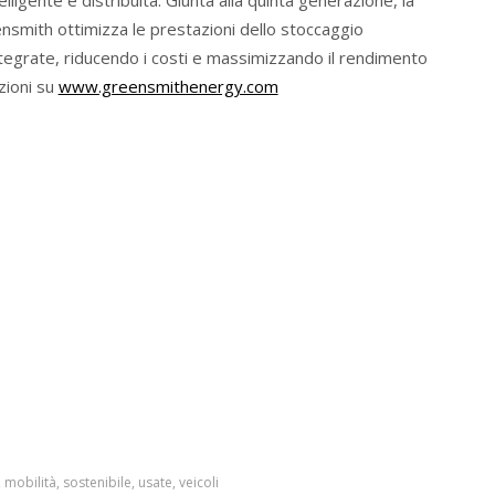
telligente e distribuita. Giunta alla quinta generazione, la
smith ottimizza le prestazioni dello stoccaggio
ntegrate, riducendo i costi e massimizzando il rendimento
zioni su
www.greensmithenergy.com
,
mobilità
,
sostenibile
,
usate
,
veicoli