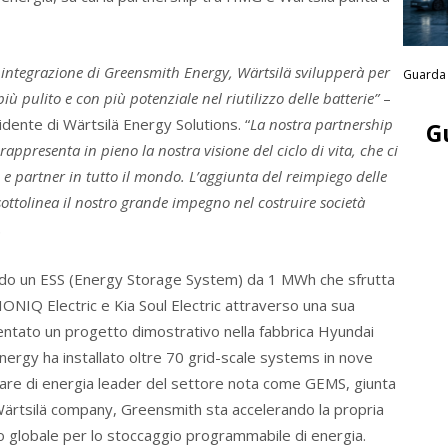
di integrazione di Greensmith Energy, Wärtsilä svilupperà per
Guarda 
pulito e con più potenziale nel riutilizzo delle batterie”
–
ente di Wärtsilä Energy Solutions. “
La nostra partnership
G
ppresenta in pieno la nostra visione del ciclo di vita, che ci
 e partner in tutto il mondo. L’aggiunta del reimpiego delle
sottolinea il nostro grande impegno nel costruire società
.
do un ESS (Energy Storage System) da 1 MWh che sfrutta
i IONIQ Electric e Kia Soul Electric attraverso una sua
entato un progetto dimostrativo nella fabbrica Hyundai
nergy ha installato oltre 70 grid-scale systems in nove
ware di energia leader del settore nota come GEMS, giunta
Wärtsilä company, Greensmith sta accelerando la propria
 globale per lo stoccaggio programmabile di energia.