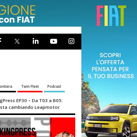
rontiera
Twin Fleet
Podcast
ngPress EP30 – Da T03 a B05:
sta cambiando Leapmotor