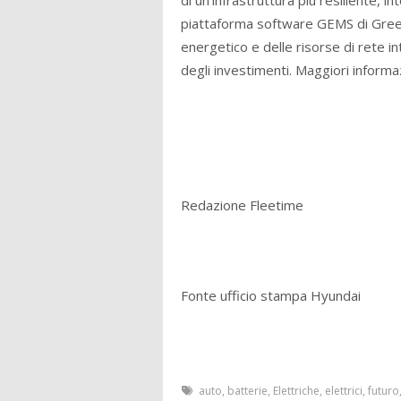
di un’infrastruttura più resiliente, in
piattaforma software GEMS di Green
energetico e delle risorse di rete i
degli investimenti. Maggiori informa
Redazione Fleetime
Fonte ufficio stampa Hyundai
auto
,
batterie
,
Elettriche
,
elettrici
,
futuro