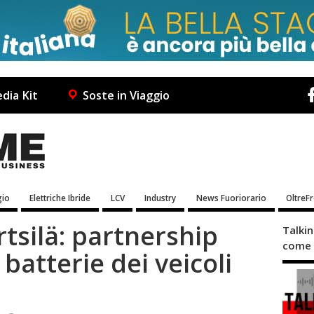
dia Kit
Soste in Viaggio
io
Elettriche Ibride
LCV
Industry
News Fuoriorario
OltreF
tsilä: partnership
Talki
come 
e batterie dei veicoli