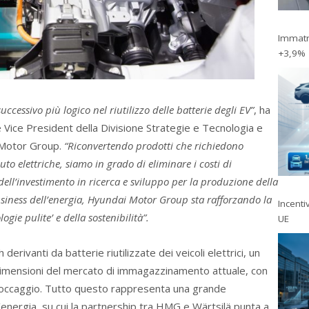
Immatri
+3,9%
uccessivo più logico nel riutilizzo delle batterie degli EV”
, ha
e Vice President della Divisione Strategie e Tecnologia e
i Motor Group.
“Riconvertendo prodotti che richiedono
uto elettriche, siamo in grado di eliminare i costi di
dell’investimento in ricerca e sviluppo per la produzione della
siness dell’energia, Hyundai Motor Group sta rafforzando la
Incentiv
gie pulite’ e della sostenibilità”.
UE
erivanti da batterie riutilizzate dei veicoli elettrici, un
 dimensioni del mercato di immagazzinamento attuale, con
stoccaggio. Tutto questo rappresenta una grande
energia, su cui la partnership tra HMG e Wärtsilä punta a