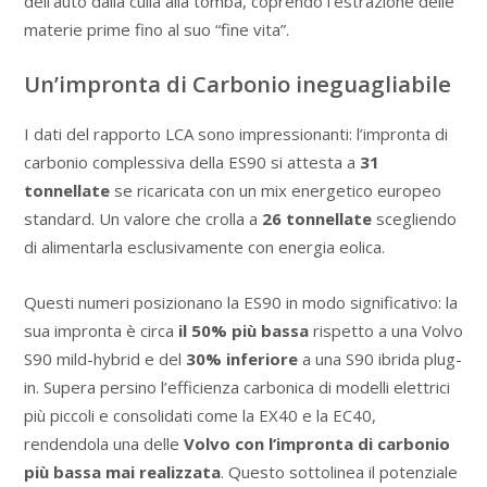
dell’auto dalla culla alla tomba, coprendo l’estrazione delle
materie prime fino al suo “fine vita”.
Un’impronta di Carbonio ineguagliabile
I dati del rapporto LCA sono impressionanti: l’impronta di
carbonio complessiva della ES90 si attesta a
31
tonnellate
se ricaricata con un mix energetico europeo
standard. Un valore che crolla a
26 tonnellate
scegliendo
di alimentarla esclusivamente con energia eolica.
Questi numeri posizionano la ES90 in modo significativo: la
sua impronta è circa
il 50% più bassa
rispetto a una Volvo
S90 mild-hybrid e del
30% inferiore
a una S90 ibrida plug-
in. Supera persino l’efficienza carbonica di modelli elettrici
più piccoli e consolidati come la EX40 e la EC40,
rendendola una delle
Volvo con l’impronta di carbonio
più bassa mai realizzata
. Questo sottolinea il potenziale