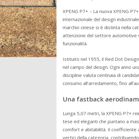
XPENG P7+ – La nuova
XPENG P7+
internazionale del design industrial
marchio cinese si è distinta nella 
attenzione del settore automotive ve
funzionalità.
Istituito nel 1955, il
Red Dot Desig
nel campo del design. Ogni anno una
discipline valuta centinaia di candid
consumo all’arredamento, fino all’a
Una fastback aerodinami
Lunga 5,07 metri, la XPENG P7+ reint
tese ed eleganti che puntano a mass
comfort e abitabilità. Il coefficient
vertici della categoria, contribuend