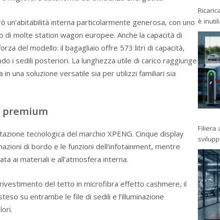
Ricaric
è inutil
ò un’abitabilità interna particolarmente generosa, con uno
o di molte station wagon europee. Anche la capacità di
rza del modello: il bagagliaio offre 573 litri di capacità,
ndo i sedili posteriori. La lunghezza utile di carico raggiunge
in una soluzione versatile sia per utilizzi familiari sia
rt premium
Filiera
ostazione tecnologica del marchio XPENG. Cinque display
svilup
rmazioni di bordo e le funzioni dell’infotainment, mentre
ta ai materiali e all’atmosfera interna.
l rivestimento del tetto in microfibra effetto cashmere, il
eso su entrambe le file di sedili e l’illuminazione
ori.