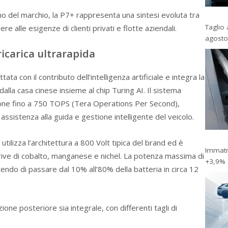
o del marchio, la P7+ rappresenta una sintesi evoluta tra
Taglio 
re alle esigenze di clienti privati e flotte aziendali.
agosto
 ricarica ultrarapida
 con il contributo dell’intelligenza artificiale e integra la
alla casa cinese insieme al chip Turing AI. Il sistema
ione fino a 750 TOPS (Tera Operations Per Second),
assistenza alla guida e gestione intelligente del veicolo.
 utilizza l’architettura a 800 Volt tipica del brand ed è
Immatri
ive di cobalto, manganese e nichel. La potenza massima di
+3,9%
endo di passare dal 10% all’80% della batteria in circa 12
zione posteriore sia integrale, con differenti tagli di