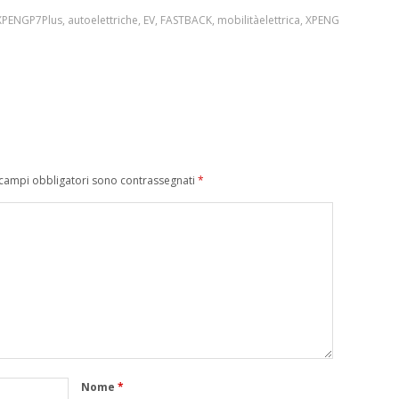
XPENGP7Plus
,
autoelettriche
,
EV
,
FASTBACK
,
mobilitàelettrica
,
XPENG
 campi obbligatori sono contrassegnati
*
Nome
*