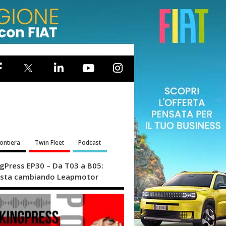
rontiera
Twin Fleet
Podcast
ngPress EP30 – Da T03 a B05:
sta cambiando Leapmotor