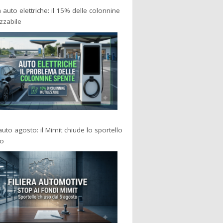
a auto elettriche: il 15% delle colonnine
izzabile
 auto agosto: il Mimit chiude lo sportello
po