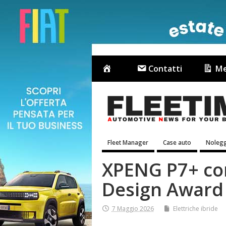
Contatti
Me
Fleet Manager
Case auto
Nolegg
XPENG P7+ con
Design Award
7 Maggio 2026
Elettriche ibride