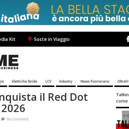
dia Kit
Soste in Viaggio
io
Elettriche Ibride
LCV
Industry
News Fuoriorario
OltreF
quista il Red Dot
Talki
come 
 2026
No Comment