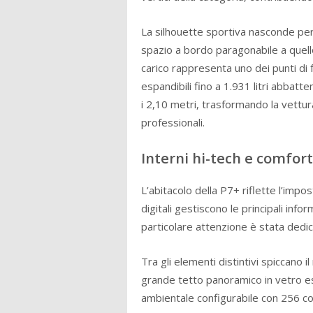
La silhouette sportiva nasconde per
spazio a bordo paragonabile a quell
carico rappresenta uno dei punti di fo
espandibili fino a 1.931 litri abbatte
i 2,10 metri, trasformando la vettura 
professionali.
Interni hi-tech e comfo
L’abitacolo della P7+ riflette l’imp
digitali gestiscono le principali info
particolare attenzione è stata dedica
Tra gli elementi distintivi spiccano i
grande tetto panoramico in vetro est
ambientale configurabile con 256 col