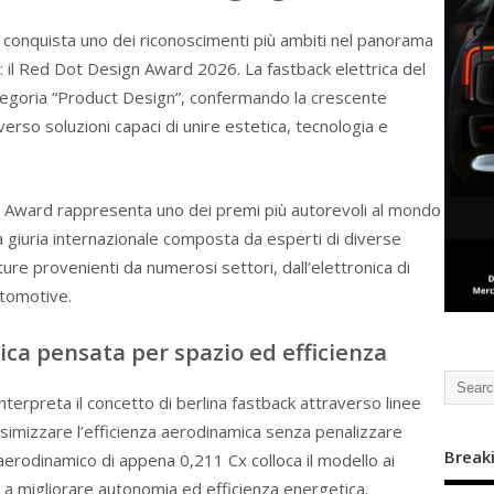
conquista uno dei riconoscimenti più ambiti nel panorama
e: il Red Dot Design Award 2026. La fastback elettrica del
categoria “Product Design”, confermando la crescente
rso soluzioni capaci di unire estetica, tecnologia e
n Award
rappresenta uno dei premi più autorevoli al mondo
 giuria internazionale composta da esperti di diverse
ature provenienti da numerosi settori, dall’elettronica di
utomotive.
ca pensata per spazio ed efficienza
erpreta il concetto di berlina fastback attraverso linee
imizzare l’efficienza aerodinamica senza penalizzare
Break
e aerodinamico di appena 0,211 Cx colloca il modello ai
o a migliorare autonomia ed efficienza energetica.