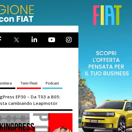
rontiera
Twin Fleet
Podcast
ngPress EP30 – Da T03 a B05:
sta cambiando Leapmotor