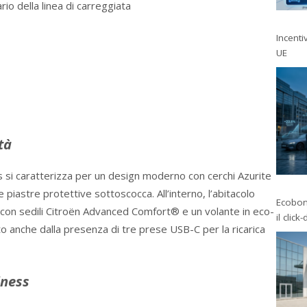
io della linea di carreggiata
Incentiv
UE
tà
ess si caratterizza per un design moderno con cerchi Azurite
e piastre protettive sottoscocca. All’interno, l’abitacolo
Ecobonu
con sedili Citroën Advanced Comfort® e un volante in eco-
il click
ito anche dalla presenza di tre prese USB-C per la ricarica
iness