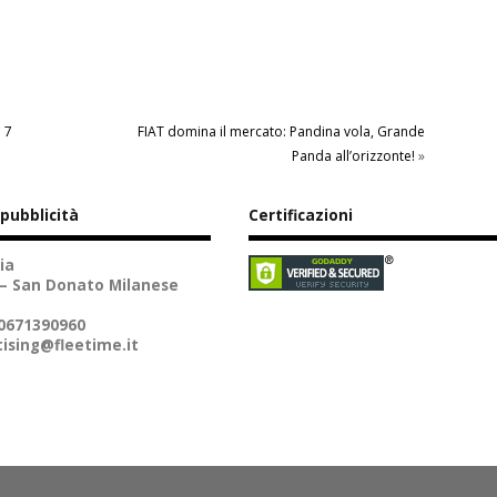
l 7
FIAT domina il mercato: Pandina vola, Grande
Panda all’orizzonte!
»
 pubblicità
Certificazioni
ia
 – San Donato Milanese
10671390960
ising@fleetime.it