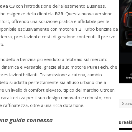
ova C3
con l’introduzione dell’allestimento Business,
che esigenze della clientela
B2B
. Questa nuova versione
ort, offrendo una soluzione pratica e affidabile per le
 Disponibile esclusivamente con motore 1.2 Turbo benzina da
ienza, prestazioni e costi di gestione contenuti. Il prezzo
ro.
l modello a benzina più venduto a febbraio sul mercato
a dinamica e versatile, grazie al suo motore
PureTech
, che
prestazioni brillanti. Trasmissione a catena, cambio
odello si adatta perfettamente sia all’uso urbano che a
 un livello di comfort elevato, tipico del marchio Citroën.
i caratterizza per il suo design rinnovato e robusto, con
 raffinatezza, oltre a una ricca dotazione.
una guida connessa
Break