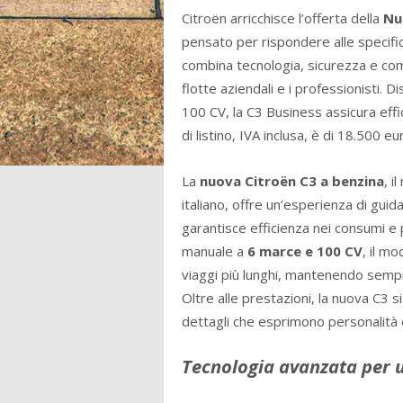
Citroën arricchisce l’offerta della
Nu
pensato per rispondere alle specifi
combina tecnologia, sicurezza e comf
flotte aziendali e i professionisti.
100 CV, la C3 Business assicura effic
di listino, IVA inclusa, è di 18.500 eu
La
nuova Citroën C3 a benzina
, i
italiano, offre un’esperienza di guid
garantisce efficienza nei consumi e 
manuale a
6 marce e 100 CV
, il m
viaggi più lunghi, mantenendo sempre
Oltre alle prestazioni, la nuova C3 s
dettagli che esprimono personalità e
Tecnologia avanzata per 