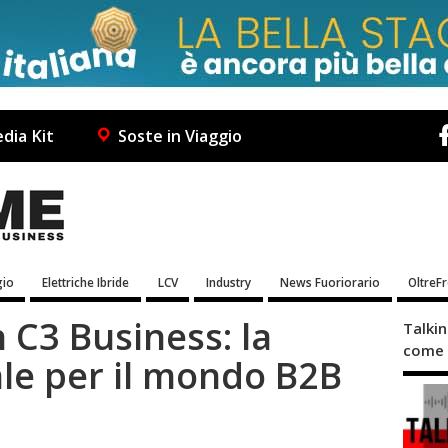
dia Kit
Soste in Viaggio
io
Elettriche Ibride
LCV
Industry
News Fuoriorario
OltreF
 C3 Business: la
Talki
come 
ale per il mondo B2B