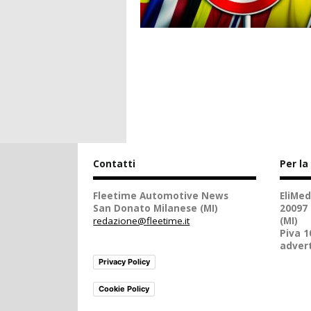
Contatti
Per la
Fleetime Automotive News
EliMed
San Donato Milanese (MI)
20097
redazione@fleetime.it
(MI)
Piva 
advert
Privacy Policy
Cookie Policy