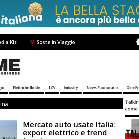
dia Kit
Soste in Viaggio
io
Elettriche Ibride
LCV
Industry
News Fuoriorario
OltreF
Talki
ina
come 
Mercato auto usate Italia:
export elettrico e trend