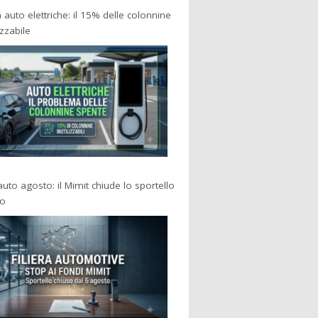
a auto elettriche: il 15% delle colonnine
izzabile
 auto agosto: il Mimit chiude lo sportello
po