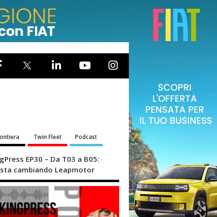
rontiera
Twin Fleet
Podcast
ngPress EP30 – Da T03 a B05:
sta cambiando Leapmotor