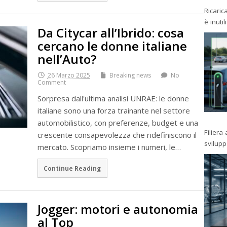
Ricaric
è inutil
Da Citycar all’Ibrido: cosa
cercano le donne italiane
nell’Auto?
26 Marzo 2025
Breaking news
No
Comment
Sorpresa dall'ultima analisi UNRAE: le donne
italiane sono una forza trainante nel settore
automobilistico, con preferenze, budget e una
Filiera
crescente consapevolezza che ridefiniscono il
svilup
mercato. Scopriamo insieme i numeri, le…
Continue Reading
Jogger: motori e autonomia
al Top