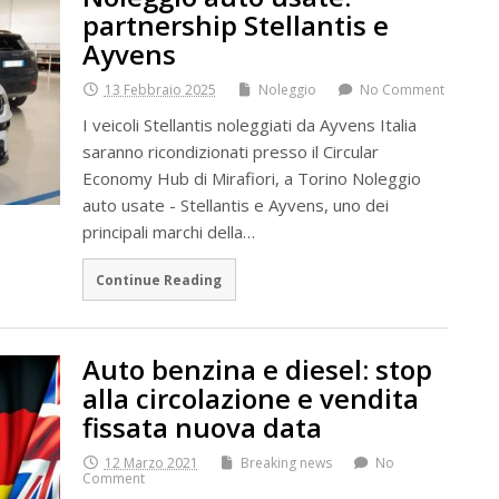
partnership Stellantis e
Ayvens
13 Febbraio 2025
Noleggio
No Comment
I veicoli Stellantis noleggiati da Ayvens Italia
saranno ricondizionati presso il Circular
Economy Hub di Mirafiori, a Torino Noleggio
auto usate - Stellantis e Ayvens, uno dei
principali marchi della…
Continue Reading
Auto benzina e diesel: stop
alla circolazione e vendita
fissata nuova data
12 Marzo 2021
Breaking news
No
Comment