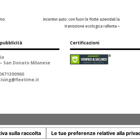
imo
Incentivi auto: con fuori le flotte aziendali la
transizione ecologica rallenta
»
 pubblicità
Certificazioni
ia
 – San Donato Milanese
10671390960
ising@fleetime.it
iva sulla raccolta
Le tue preferenze relative alla priva