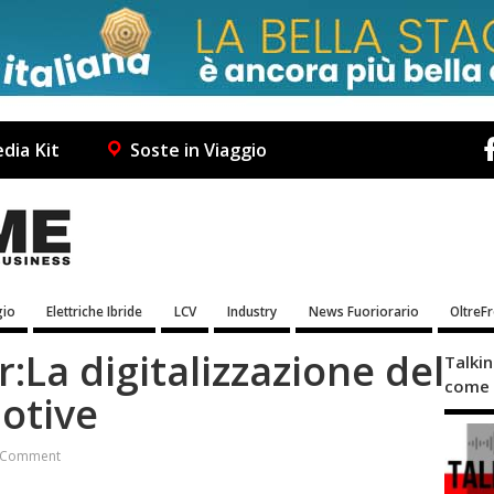
dia Kit
Soste in Viaggio
io
Elettriche Ibride
LCV
Industry
News Fuoriorario
OltreF
:La digitalizzazione del
Talki
come 
otive
 Comment