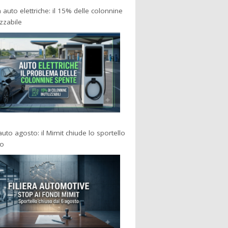
a auto elettriche: il 15% delle colonnine
izzabile
 auto agosto: il Mimit chiude lo sportello
po