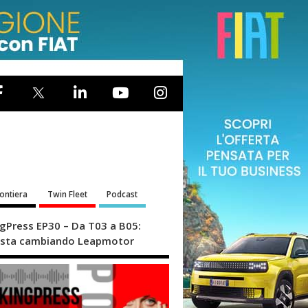
rontiera
Twin Fleet
Podcast
ngPress EP30 – Da T03 a B05:
sta cambiando Leapmotor