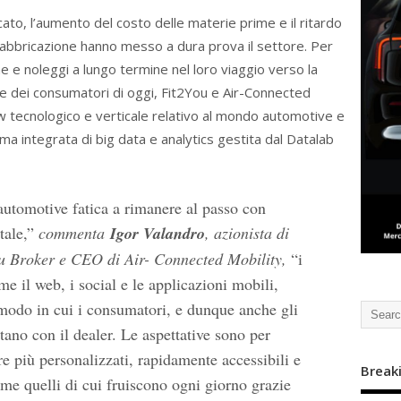
cato, l’aumento del costo delle materie prime e il ritardo
fabbricazione hanno messo a dura prova il settore. Per
 e noleggi a lungo termine nel loro viaggio verso la
e dei consumatori di oggi, Fit2You e Air-Connected
ow tecnologico e verticale relativo al mondo automotive e
rma integrata di big data e analytics gestita dal Datalab
utomotive fatica a rimanere al passo con
tale,”
commenta
Igor Valandro
, azionista di
u Broker e CEO di Air- Connected Mobility,
“i
me il web, i social e le applicazioni mobili,
 modo in cui i consumatori, e dunque anche gli
tano con il dealer. Le aspettative sono per
re più personalizzati, rapidamente accessibili e
Break
me quelli di cui fruiscono ogni giorno grazie