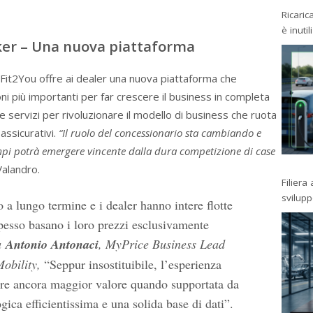
Ricaric
è inutil
ker – Una nuova piattaforma
 Fit2You offre ai dealer una nuova piattaforma che
ni più importanti per far crescere il business in completa
 servizi per rivoluzionare il modello di business che ruota
 assicurativi.
“Il ruolo del concessionario sta cambiando e
empi potrà emergere vincente dalla dura competizione di case
alandro.
Filiera
svilup
 a lungo termine e i dealer hanno intere flotte
pesso basano i loro prezzi esclusivamente
a
Antonio Antonaci
, MyPrice Business Lead
Mobility,
“Seppur insostituibile, l’esperienza
ire ancora maggior valore quando supportata da
gica efficientissima e una solida base di dati”.