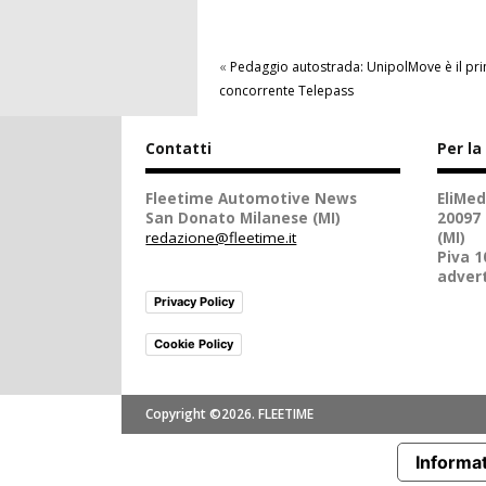
«
Pedaggio autostrada: UnipolMove è il pr
concorrente Telepass
Contatti
Per la
Fleetime Automotive News
EliMed
San Donato Milanese (MI)
20097
redazione@fleetime.it
(MI)
Piva 
advert
Privacy Policy
Cookie Policy
Copyright ©2026. FLEETIME
Informat