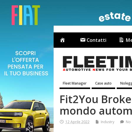
Contatti
Me
Fleet Manager
Case auto
Nolegg
Fit2You Broker
mondo autom
12 Aprile 2022
Industry
No