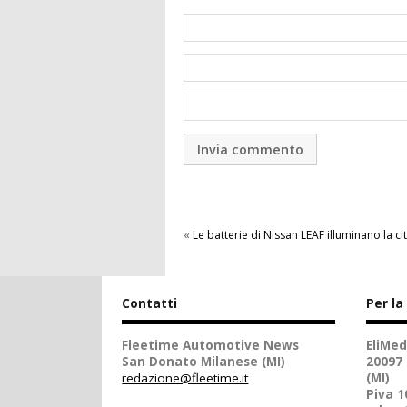
«
Le batterie di Nissan LEAF illuminano la cit
Contatti
Per la
Fleetime Automotive News
EliMed
San Donato Milanese (MI)
20097
redazione@fleetime.it
(MI)
Piva 