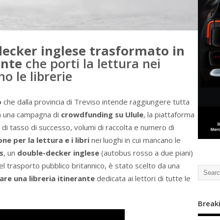
decker inglese trasformato in
ante
che porti la lettura nei
o le librerie
o
che dalla provincia di Treviso intende raggiungere tutta
ata una campagna di
crowdfunding su Ulule
, la piattaforma
di tasso di successo, volumi di raccolta e numero di
ne per la lettura e i libri
nei luoghi in cui mancano le
s
, un
double-decker inglese
(autobus rosso a due piani)
el trasporto pubblico britannico, è stato scelto da una
are una libreria itinerante
dedicata ai lettori di tutte le
Break