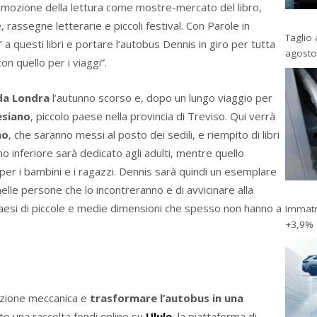
romozione della lettura come mostre-mercato del libro,
, rassegne letterarie e piccoli festival. Con Parole in
Taglio 
 questi libri e portare l’autobus Dennis in giro per tutta
agosto
con quello per i viaggi”.
da Londra
l’autunno scorso e, dopo un lungo viaggio per
esiano
, piccolo paese nella provincia di Treviso. Qui verrà
no
, che saranno messi al posto dei sedili, e riempito di libri
ano inferiore sarà dedicato agli adulti, mentre quello
per i bambini e i ragazzi. Dennis sarà quindi un esemplare
nelle persone che lo incontreranno e di avvicinare alla
 paesi di piccole e medie dimensioni che spesso non hanno a
Immatri
+3,9%
nzione meccanica e
trasformare l’autobus in una
to una raccolta fondi online su
Ulule
, la piattaforma di