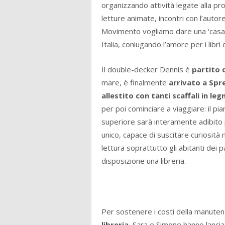
organizzando attività legate alla p
letture animate, incontri con l’autore
Movimento vogliamo dare una ‘casa’ a
Italia, coniugando l’amore per i libri 
Il double-decker Dennis è
partito 
mare, è finalmente
arrivato a Spr
allestito con tanti scaffali in leg
per poi cominciare a viaggiare: il pi
superiore sarà interamente adibito 
unico, capace di suscitare curiosità 
lettura soprattutto gli abitanti dei
disposizione una libreria.
Per sostenere i costi della manute
libreria
, Sara e Simone hanno lancia