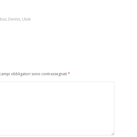
 bus
,
Dennis
,
Ulule
 campi obbligatori sono contrassegnati
*