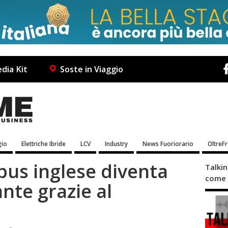
dia Kit
Soste in Viaggio
io
Elettriche Ibride
LCV
Industry
News Fuoriorario
OltreF
bus inglese diventa
Talki
come 
ante grazie al