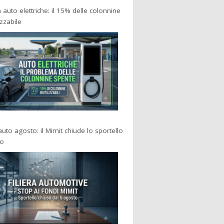
a auto elettriche: il 15% delle colonnine
izzabile
 auto agosto: il Mimit chiude lo sportello
po