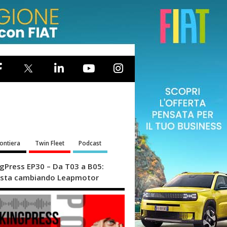
rontiera
Twin Fleet
Podcast
ngPress EP30 – Da T03 a B05:
sta cambiando Leapmotor