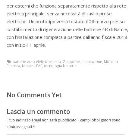
per esterni che funziona separatamente rispetto alla rete
elettrica principale, senza necessità di cavi o prese
elettriche. Un prototipo verrà testato il 26 marzo presso
lo stabilimento di rigenerazione delle batterie 4R di Namie,
con l’installazione completa a partire dall’anno fiscale 2018
con inizio il 1 aprile.
batterie auto elettriche
,
città
,
Giappone
,
illumiazione
,
Mobilità
Elettrica
,
Nissan LEAF
,
tecnologia batterie
No Comments Yet
Lascia un commento
Il tuo indirizzo email non sarà pubblicato.
I campi obbligatori sono
contrassegnati
*