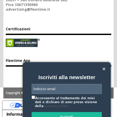
20097 – San Donato Milanese (MI)
Piva 10671390960
advertising@fleetime.it
Certificazioni
Fleetime App
Iscriviti alla newsletter
Copyright ©2026. FLEETIME
Acconsento al trattamento dei miei
dati e dichiaro di aver preso visione
Le tue preferenze relative alla privacy
della
privacy policy
Informativa sulla raccolta
Iscriviti