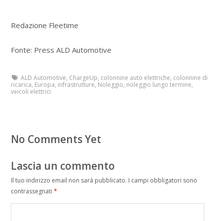
Redazione Fleetime
Fonte: Press ALD Automotive
ALD Automotive
,
ChargeUp
,
colonnine auto elettriche
,
colonnine di
ricarica
,
Europa
,
infrastrutture
,
Noleggio
,
noleggio lungo termine
,
veicoli elettrici
No Comments Yet
Lascia un commento
Il tuo indirizzo email non sarà pubblicato.
I campi obbligatori sono
contrassegnati
*