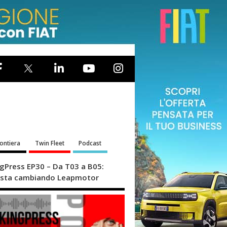
rontiera
Twin Fleet
Podcast
ngPress EP30 – Da T03 a B05:
sta cambiando Leapmotor