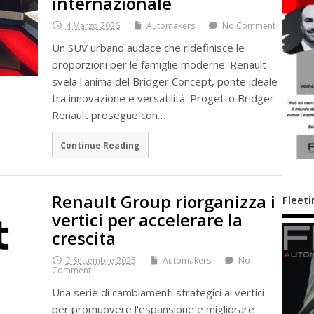
internazionale
4 Marzo 2026
Automakers
No Comment
Un SUV urbano audace che ridefinisce le
proporzioni per le famiglie moderne: Renault
svela l'anima del Bridger Concept, ponte ideale
tra innovazione e versatilità. Progetto Bridger -
Renault prosegue con…
Continue Reading
Renault Group riorganizza i
Fleeti
vertici per accelerare la
crescita
2 Settembre 2025
Automakers
No
Comment
Una serie di cambiamenti strategici ai vertici
per promuovere l'espansione e migliorare