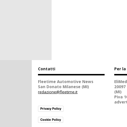
Contatti
Per la
Fleetime Automotive News
EliMed
San Donato Milanese (MI)
20097
redazione@fleetime.it
(MI)
Piva 
advert
Privacy Policy
Cookie Policy