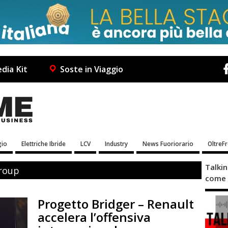
dia Kit
Soste in Viaggio
io
Elettriche Ibride
LCV
Industry
News Fuoriorario
OltreF
Talki
Group
come 
Progetto Bridger – Renault
accelera l’offensiva