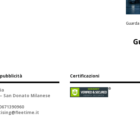
Guarda 
G
 pubblicità
Certificazioni
ia
 – San Donato Milanese
10671390960
ising@fleetime.it