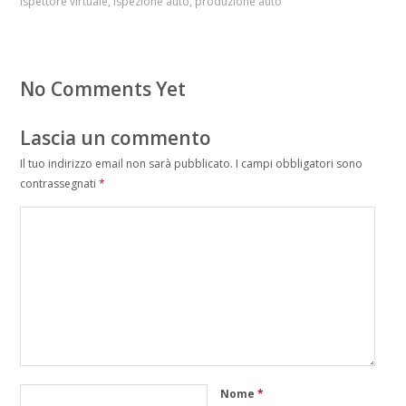
ispettore virtuale
,
ispezione auto
,
produzione auto
No Comments Yet
Lascia un commento
Il tuo indirizzo email non sarà pubblicato.
I campi obbligatori sono
contrassegnati
*
Nome
*