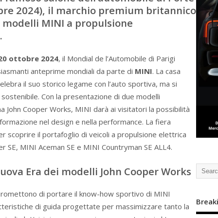
obre 2024), il marchio premium britannico
 modelli MINI a propulsione
.
 20 ottobre 2024
, il Mondial de l’Automobile di Parigi
siasmanti anteprime mondiali da parte di
MINI
. La casa
elebra il suo storico legame con l’auto sportiva, ma si
à sostenibile. Con la presentazione di due modelli
John Cooper Works, MINI darà ai visitatori la possibilità
sformazione nel design e nella performance. La fiera
scoprire il portafoglio di veicoli a propulsione elettrica
per SE, MINI Aceman SE e MINI Countryman SE ALL4.
 nuova Era dei modelli John Cooper Works
promettono di portare il know-how sportivo di MINI
Break
tteristiche di guida progettate per massimizzare tanto la