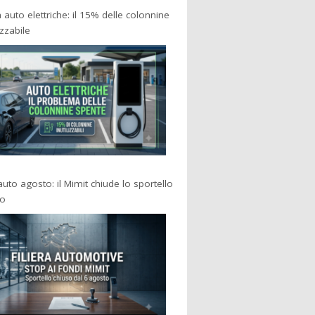
a auto elettriche: il 15% delle colonnine
izzabile
 auto agosto: il Mimit chiude lo sportello
po