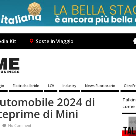
dia Kit
Soste in Viaggio
io
Elettriche Ibride
LCV
Industry
News Fuoriorario
OltreF
Automobile 2024 di
Talki
come 
teprime di Mini
No Comment