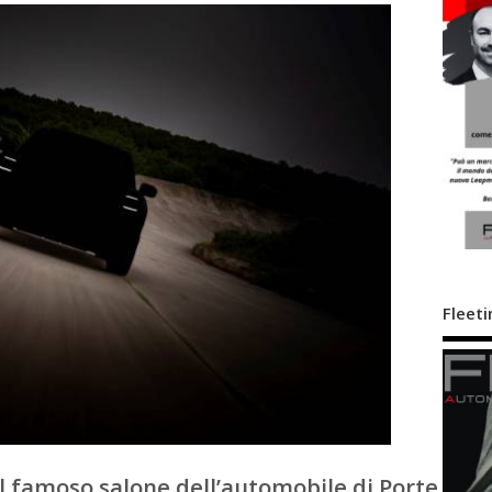
Fleeti
l famoso salone dell’automobile di Porte