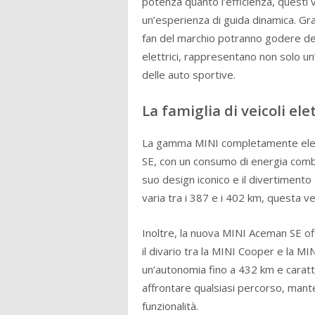
potenza quanto l’efficienza, questi v
un’esperienza di guida dinamica. Gra
fan del marchio potranno godere del 
elettrici, rappresentano non solo u
delle auto sportive.
La famiglia di veicoli ele
La gamma MINI completamente elettr
SE, con un consumo di energia combin
suo design iconico e il divertimento
varia tra i 387 e i 402 km, questa v
Inoltre, la nuova MINI Aceman SE o
il divario tra la MINI Cooper e la M
un’autonomia fino a 432 km e caratt
affrontare qualsiasi percorso, mant
funzionalità.