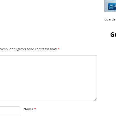
Guarda 
G
 campi obbligatori sono contrassegnati
*
Nome
*