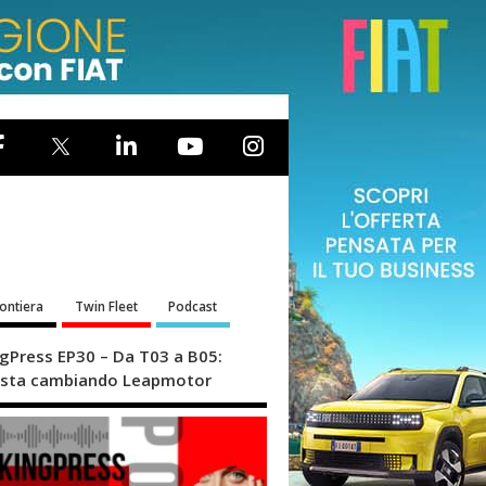
rontiera
Twin Fleet
Podcast
ngPress EP30 – Da T03 a B05:
sta cambiando Leapmotor