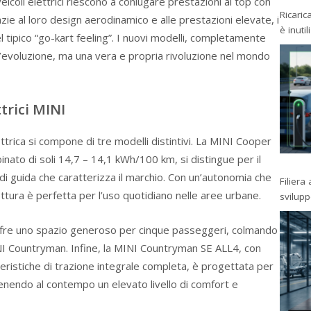
eicoli elettrici riescono a coniugare prestazioni al top con
Ricaric
zie al loro design aerodinamico e alle prestazioni elevate, i
è inutil
tipico “go-kart feeling”. I nuovi modelli, completamente
n’evoluzione, ma una vera e propria rivoluzione nel mondo
ttrici MINI
ica si compone di tre modelli distintivi. La MINI Cooper
ato di soli 14,7 – 14,1 kWh/100 km, si distingue per il
 di guida che caratterizza il marchio. Con un’autonomia che
Filiera
ettura è perfetta per l’uso quotidiano nelle aree urbane.
svilup
ffre uno spazio generoso per cinque passeggeri, colmando
INI Countryman. Infine, la MINI Countryman SE ALL4, con
eristiche di trazione integrale completa, è progettata per
enendo al contempo un elevato livello di comfort e