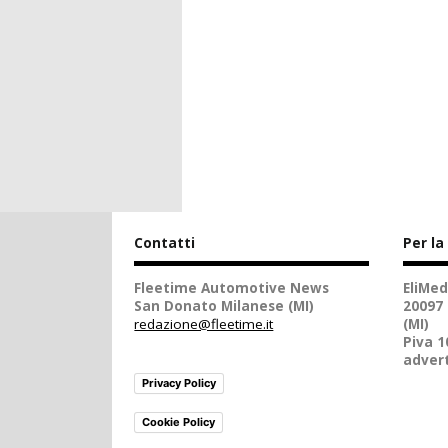
Contatti
Per la
Fleetime Automotive News
EliMed
San Donato Milanese (MI)
20097
redazione@fleetime.it
(MI)
Piva 
advert
Privacy Policy
Cookie Policy