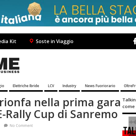
dia Kit
Soste in Viaggio
io
Elettriche Ibride
LCV
Industry
News Fuoriorario
OltreF
rionfa nella prima gara
Talki
come 
E-Rally Cup di Sanremo
No Comment