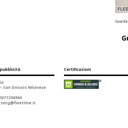
Guarda 
G
 pubblicità
Certificazioni
ia
 – San Donato Milanese
10671390960
ising@fleetime.it