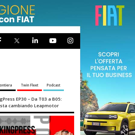
rontiera
Twin Fleet
Podcast
ngPress EP30 – Da T03 a B05:
sta cambiando Leapmotor