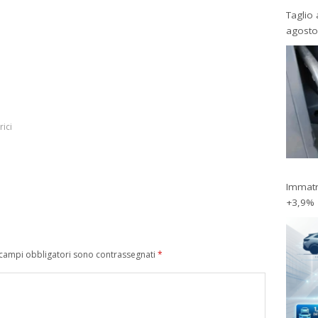
Taglio 
agosto
rici
Immatri
+3,9%
 campi obbligatori sono contrassegnati
*