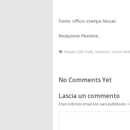
Fonte: Ufficio stampa Nissan.
Redazione Fleetime.
Nissan LEAF
,
Rally
,
Sanremo
,
veicoli elett
No Comments Yet
Lascia un commento
Il tuo indirizzo email non sarà pubblicato.
I