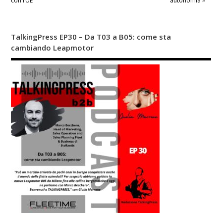
con l’UE
autonomia
»
TalkingPress EP30 – Da T03 a B05: come sta
cambiando Leapmotor