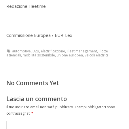
Redazione Fleetime
Commissione Europea / EUR-Lex
automotive
,
B2B
,
elettrificazione
,
Fleet management
,
Flotte
aziendali
,
mobilità sostenibile
,
unione europea
,
veicoli elettrici
No Comments Yet
Lascia un commento
Il tuo indirizzo email non sarà pubblicato.
I campi obbligatori sono
contrassegnati
*