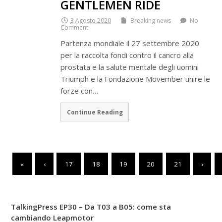
GENTLEMEN RIDE
3 Agosto 2020
Breaking news
No
Comment
Partenza mondiale il 27 settembre 2020
per la raccolta fondi contro il cancro alla
prostata e la salute mentale degli uomini
Triumph e la Fondazione Movember unire le
forze con…
Continue Reading
«
‹
17
18
19
20
21
›
TalkingPress EP30 – Da T03 a B05: come sta
cambiando Leapmotor