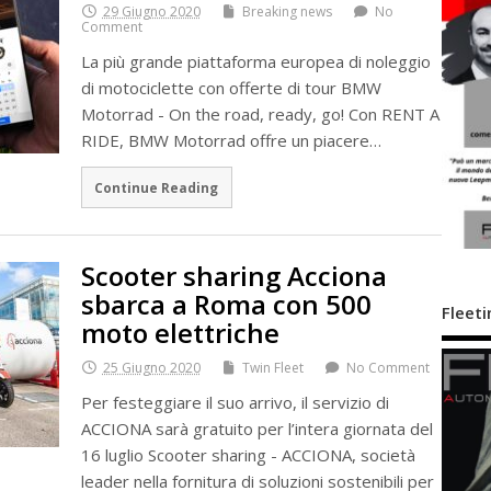
29 Giugno 2020
Breaking news
No
Comment
La più grande piattaforma europea di noleggio
di motociclette con offerte di tour BMW
Motorrad - On the road, ready, go! Con RENT A
RIDE, BMW Motorrad offre un piacere…
Continue Reading
Scooter sharing Acciona
sbarca a Roma con 500
Fleeti
moto elettriche
25 Giugno 2020
Twin Fleet
No Comment
Per festeggiare il suo arrivo, il servizio di
ACCIONA sarà gratuito per l’intera giornata del
16 luglio Scooter sharing - ACCIONA, società
leader nella fornitura di soluzioni sostenibili per