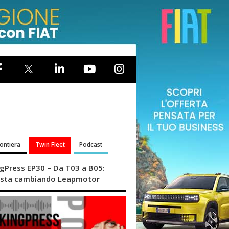
rontiera
Twin Fleet
Podcast
ngPress EP30 – Da T03 a B05:
sta cambiando Leapmotor