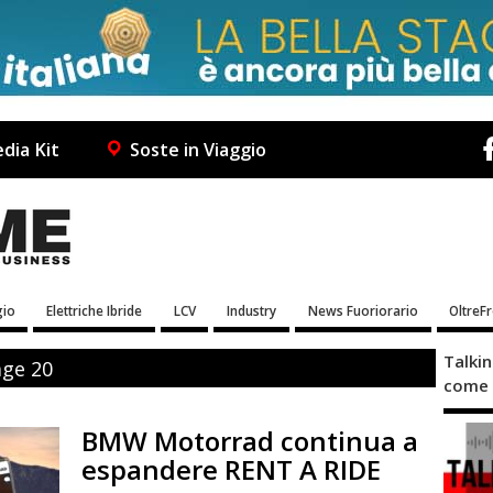
dia Kit
Soste in Viaggio
io
Elettriche Ibride
LCV
Industry
News Fuoriorario
OltreF
Talki
age 20
come 
BMW Motorrad continua a
espandere RENT A RIDE