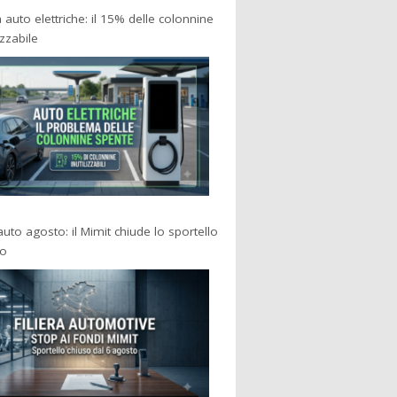
a auto elettriche: il 15% delle colonnine
izzabile
 auto agosto: il Mimit chiude lo sportello
po