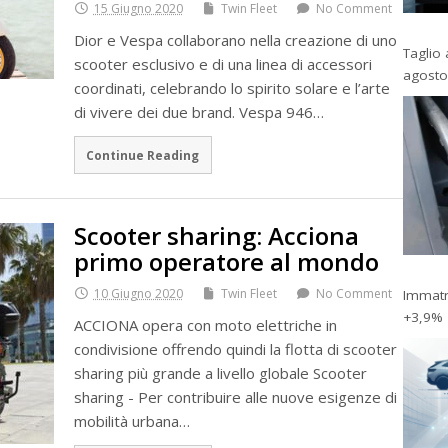
15 Giugno 2020
Twin Fleet
No Comment
Dior e Vespa collaborano nella creazione di uno
Taglio 
scooter esclusivo e di una linea di accessori
agosto
coordinati, celebrando lo spirito solare e l’arte
di vivere dei due brand. Vespa 946…
Continue Reading
Scooter sharing: Acciona
primo operatore al mondo
10 Giugno 2020
Twin Fleet
No Comment
Immatri
+3,9%
ACCIONA opera con moto elettriche in
condivisione offrendo quindi la flotta di scooter
sharing più grande a livello globale Scooter
sharing - Per contribuire alle nuove esigenze di
mobilità urbana…