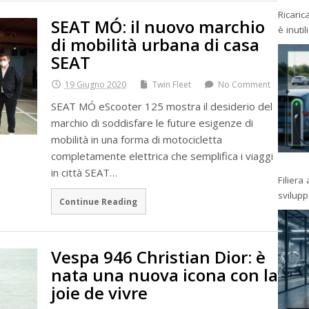
Ricaric
SEAT MÓ: il nuovo marchio
è inutil
di mobilità urbana di casa
SEAT
19 Giugno 2020
Twin Fleet
No Comment
SEAT MÓ eScooter 125 mostra il desiderio del
marchio di soddisfare le future esigenze di
mobilità in una forma di motocicletta
completamente elettrica che semplifica i viaggi
in città SEAT…
Filiera
svilup
Continue Reading
Vespa 946 Christian Dior: è
nata una nuova icona con la
joie de vivre