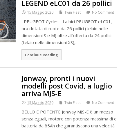
LEGEND eLC01 da 26 pollici
15 Maggio 2020
Twin Fleet
No Comment
PEUGEOT Cycles - La bici PEUGEOT eLC01,
ora dotata di ruote da 26 pollici (telaio nelle
dimensioni S e M) oltre all'offerta da 24 pollici
(telaio nelle dimensioni XS),…
Continue Reading
Jonway, pronti i nuovi
modelli post Covid, a luglio
arriva MJS-E
15 Maggio 2020
Twin Fleet
No Comment
BELLO E POTENTE Jonway MJS-E è un mezzo
senza eguali, motore con potenza massima di e
batteria da 85Ah che garantiscono una velocità